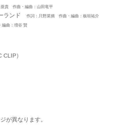
 亜貴 作曲・編曲：山田竜平
ダーランド
作詞：只野菜摘 作曲・編曲：板垣祐介
・編曲：増谷 賢
C CLIP）
ージが異なります。