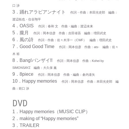
口 渉
3．踊れアラビアンナイト
作詞・作曲：本田光史郎 編曲：
渡辺拓也・住谷翔平
4．OASIS
作詞：春和 文 作曲・編曲：渡辺未来
5．朧月
作詞：岡本信彦 作曲：吉田省吾 編曲：増田武史
6．風の詩
作詞・作曲：佐々木淳一（CWF） 編曲：増田武史
7．Good Good Time
作詞：岡本信彦 作曲：ats‐ 編曲：佐々
木 裕
8．Bang!バンザイ!!
作詞：岡本信彦 作曲：Kohei by
SIMONSAYZ 編曲：大久保 薫
9．8piece
作詞：岡本信彦 作曲・編曲：倉内達矢
10．Happy memories
作詞：岡本信彦 作曲：本田光史郎 編
曲：前口 渉
DVD
1．Happy memories（MUSIC CLIP）
2．making of “Happy memories”
3．TRAILER