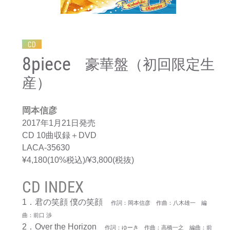
CD
8piece
豪華盤（初回限定生
産）
岡本信彦
2017年1月21日発売
CD 10曲収録＋DVD
LACA-35630
¥4,180(10%税込)/¥3,800(税抜)
CD INDEX
1．君の笑顔 僕の笑顔
作詞：岡本信彦 作曲：八木雄一 編
曲：前口 渉
2．Over the Horizon
作詞：ゆーき 作曲：高橋一之 編曲：前