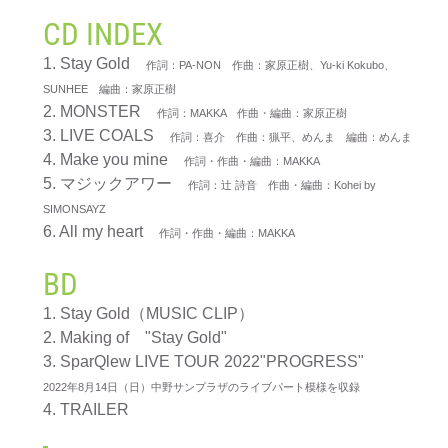
CD INDEX
1. Stay Gold
作詞：PA-NON 作曲：家原正樹、Yu-ki Kokubo、
SUNHEE 編曲：家原正樹
2. MONSTER
作詞：MAKKA 作曲・編曲：家原正樹
3. LIVE COALS
作詞：喜介 作曲：猟平、めんま 編曲：めんま
4. Make you mine
作詞・作曲・編曲：MAKKA
5. マジックアワー
作詞：辻 詩音 作曲・編曲：Kohei by
SIMONSAYZ
6. All my heart
作詞・作曲・編曲：MAKKA
BD
1. Stay Gold（MUSIC CLIP）
2. Making of "Stay Gold"
3. SparQlew LIVE TOUR 2022"PROGRESS"
2022年8月14日（日）中野サンプラザのライブパート模様を収録
4. TRAILER