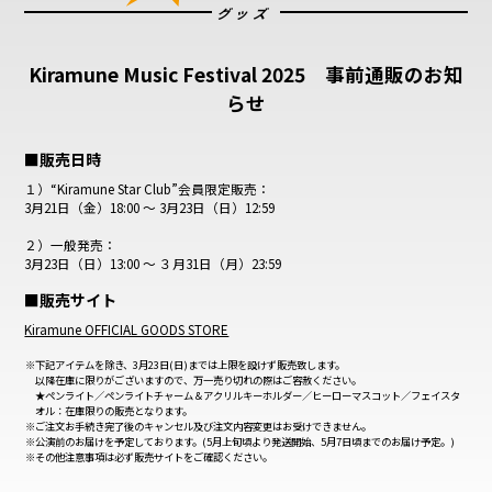
グッズ
Kiramune Music Festival 2025 事前通販のお知
らせ
■販売日時
１）“Kiramune Star Club”会員限定販売：
3月21日（金）18:00 〜 3月23日（日）12:59
２）一般発売：
3月23日（日）13:00 ～ ３月31日（月）23:59
■販売サイト
Kiramune OFFICIAL GOODS STORE
下記アイテムを除き、3月23日(日)までは上限を設けず販売致します。
以降在庫に限りがございますので、万一売り切れの際はご容赦ください。
★ペンライト／ペンライトチャーム＆アクリルキーホルダー／ヒーローマスコット／フェイスタ
オル：在庫限りの販売となります。
ご注文お手続き完了後のキャンセル及び注文内容変更はお受けできません。
公演前のお届けを予定しております。(5月上旬頃より発送開始、5月7日頃までのお届け予定。)
その他注意事項は必ず販売サイトをご確認ください。